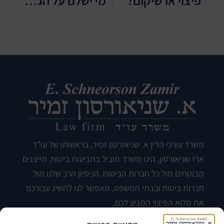
פיצוי או שיקום?
"מי ישלם על הגדר המשותפת? ומה מעמדו של קיר תומך?"
משרד עורכי הדין א. שניאורסון זמיר, בראשותו של עו"ד
ארז שניאורסון, הינו משרד מוביל בתביעות ביטוח. מייצגים
מבוטחים מול כל חברות הביטוח. הניסיון הרב שלנו מול
חברות ביטוח ובבתי המשפט, מאפשר לנו להשיג עבורכם
את מלוא הפיצוי המגיע לכם.
פקס: 03-5212247