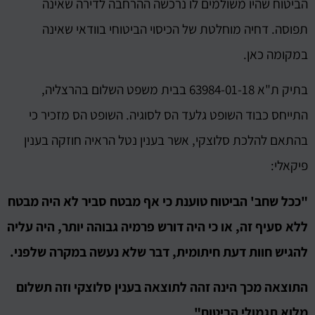
הביטוח שהיו משולמים לו נרכשה ההרחבה לדירה שאינה
תפוסה. דחיה מוחלטת של הכיסוי הביטוחי בוודאי שאינה
במקומה כאן.
בתיק ת"א 63984-01-18 בבית משפט השלום בהרצליה,
התייחס כבוד השופט גלעד הס לסוגיה. השופט הס מזכיר כי
בהתאם להלכת סלוצקי, אשר בענין נטל הראיה חוזקה בענין
פיקאלי:
"ככל שחב' הביטוח טוענת כי אף מבטח סביר לא היה מבטח
ללא סעיף זה, או כי היה דורש פרמיה גבוהה יותר, היה עליה
להגיש חוות דעת חיתומית, דבר שלא נעשה במקרה שלפני.
התוצאה מכך הינה זהה לתוצאה בענין סלוצקי וזה תשלום
מלוא תגמולי הביטוח"