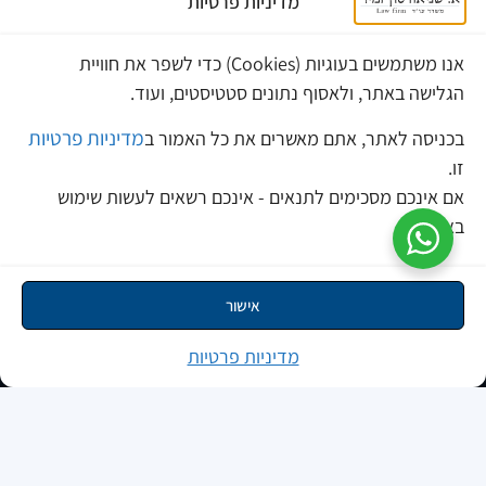
מדיניות פרטיות
sec@srnlaw.com
erez@srnlaw.com
אנו משתמשים בעוגיות (Cookies) כדי לשפר את חוויית
מרכז מידע
הגלישה באתר, ולאסוף נתונים סטטיסטים, ועוד.
בלוג
מדיניות פרטיות
בכניסה לאתר, אתם מאשרים את כל האמור ב
פסקי דין
זו.
אם אינכם מסכימים לתנאים - אינכם רשאים לעשות שימוש
כתבו עלינו
באתר.
צוות המשרד
הכל עלינו בשלוש שניות
אישור
רמת גן
רח' האחים בז'רנו 7
מדיניות פרטיות
טלפון: 03-6336063
מתחם הבורסה
Cyprus
12 Egypt Street
097 Nicosia