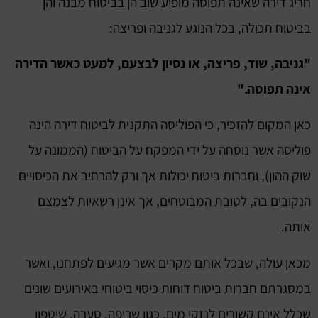
חריג דירה שאינה תפוסה מופיע שוב הן בביטוח מבנה והן
בביטוח תכולה, בכל הנוגע לגניבה ופריצה:
"גניבה, שוד, פריצה, או נסיון לבצעם, למעט כאשר הדירה
אינה תפוסה."
כאן המקום להזכיר, כי הפוליסה התקנית לביטוח דירה הינה
פוליסה אשר נוסחה על ידי המפקח על הביטוח (הממונה על
שוק ההון), וחברות ביטוח יכולות אך ורק להרחיב את הכיסויים
הנקובים בה, לטובת המבוטחים, אך אינן רשאיות לצמצם
אותה.
מכאן עולה, שבכל אותם מקרים אשר מגיעים לפתחנו, ואשר
במסגרתם חברות ביטוח דוחות כיסוי ביטוחי באירועים שונים
שכלל אינם קשורים לנזקי מים, כגון שריפה, סערה, שיטפון