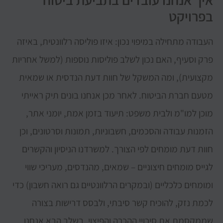
בפרויקט
העבודה מתחילה במיפוי נכון: איזו פוליסה רלוונטית, באיזה
פרק וסעיף, האם נכון לשלב פוליסות נוספות (למשל אחריות
מקצועית), ומה המשקל של חוות דעת הנדסית או שמאית
מטעם חברת הביטוח. לאחר מכן אנחנו בונים תיק ראייתי
מוכן למו"מ ולבית משפט: תיעוד בזמן אמת, יומני אתר,
הזמנות עבודה והסכמים, חשבוניות, תמונות וסרטונים, וכן
חוות דעת מומחים לפי הצורך. למשרדנו הניסיון והקשרים
לגייס מומחים חיצוניים – שמאים, מהנדסים, מעריכי שווי
ומומחים כלכליים (ובמקרים הרלוונטיים גם רואה חשבון) כדי
לכמת נזק, להוכיח קשר סיבתי, ולבסס דרישות בצורה
שממקסמת את סיכויי ההכרה והפיצוי. בשלב הבא אנחנו