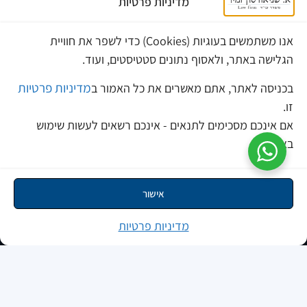
את מלוא הפיצוי המגיע לכם.
מדיניות פרטיות
פקס: 03-5212247
אנו משתמשים בעוגיות (Cookies) כדי לשפר את חוויית
sec@srnlaw.com
הגלישה באתר, ולאסוף נתונים סטטיסטים, ועוד.
erez@srnlaw.com
מרכז מידע
מדיניות פרטיות
בכניסה לאתר, אתם מאשרים את כל האמור ב
זו.
בלוג
אם אינכם מסכימים לתנאים - אינכם רשאים לעשות שימוש
פסקי דין
באתר.
כתבו עלינו
צוות המשרד
אישור
הכל עלינו בשלוש שניות
מדיניות פרטיות
רמת גן
רח' האחים בז'רנו 7
טלפון: 03-6336063
מתחם הבורסה
Cyprus