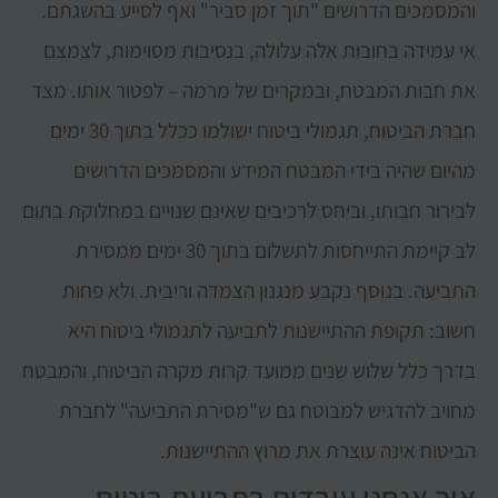
והמסמכים הדרושים "תוך זמן סביר" ואף לסייע בהשגתם.
אי עמידה בחובות אלה עלולה, בנסיבות מסוימות, לצמצם
את חבות המבטח, ובמקרים של מרמה – לפטור אותו. מצד
חברת הביטוח, תגמולי ביטוח ישולמו ככלל בתוך 30 ימים
מהיום שהיה בידי המבטח המידע והמסמכים הדרושים
לבירור חבותו, וביחס לרכיבים שאינם שנויים במחלוקת בתום
לב קיימת התייחסות לתשלום בתוך 30 ימים ממסירת
התביעה. בנוסף נקבע מנגנון הצמדה וריבית. ולא פחות
חשוב: תקופת ההתיישנות לתביעה לתגמולי ביטוח היא
בדרך כלל שלוש שנים ממועד קרות מקרה הביטוח, והמבטח
מחויב להדגיש למבוטח גם ש"מסירת התביעה" לחברת
הביטוח אינה עוצרת את מרוץ ההתיישנות.
איך אנחנו עובדים בתביעת ביטוח