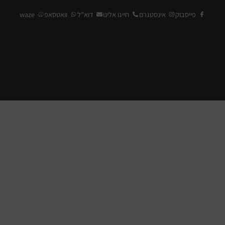
פייסבוק
אינסטגרם
חייגו אלינו
דוא"ל
וואטסאפ
waze